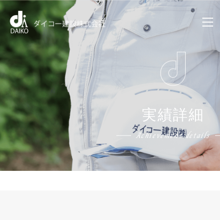
実績詳細
Achievement details