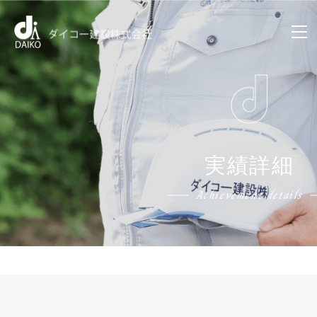
実績詳細
Achievement details