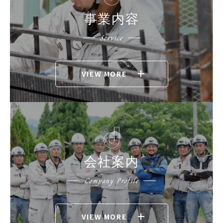
事業内容
Service
VIEW MORE
会社案内
Company Profile
VIEW MORE