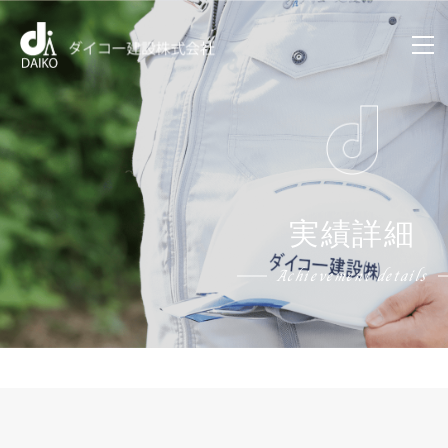
実績詳細
Achievement details