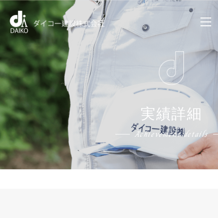
実績詳細
Achievement details