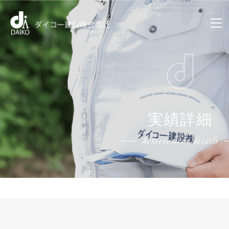
実績詳細
Achievement details